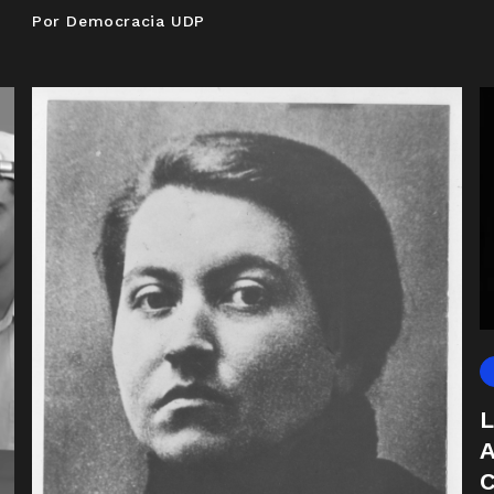
Por Democracia UDP
L
A
C