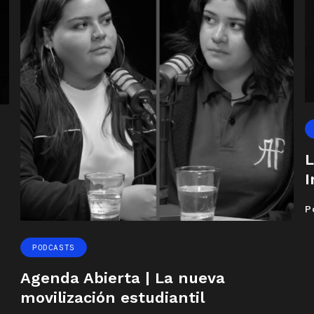
L
I
P
PODCASTS
Agenda Abierta | La nueva
movilización estudiantil